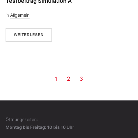
Testbeitrag Simulation A
in
Allgemein
WEITERLESEN
1
2
3
Öffnungszeiten:
Montag bis Freitag: 10 bis 16 Uhr