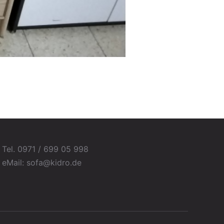
Tel. 0971 / 699 05 998
eMail: sofa@kidro.de