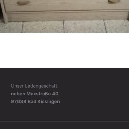
Unser Ladengeschäft:
neben Maxstraße 40
97688 Bad Kissingen